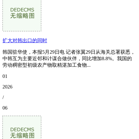
扩大对韩出口的同时
韩国驻华使，本报5月29日电 记者张翼29日从海关总署获悉，
中韩互为主要近邻和计谋合做伙伴，同比增加8.8%。我国的
劳动稠密型初级农产物取精湛加工食物...
01
2026
/
06