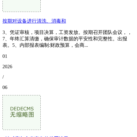
按期对设备进行清洗、消毒和
3、凭证审核，项目决算，工资发放。按期召开团队会议，，
7、年终汇算清缴，确保审计数据的平安性和完整性。出报
表。5、内部报表编制:财政预算，会商...
01
2026
/
06