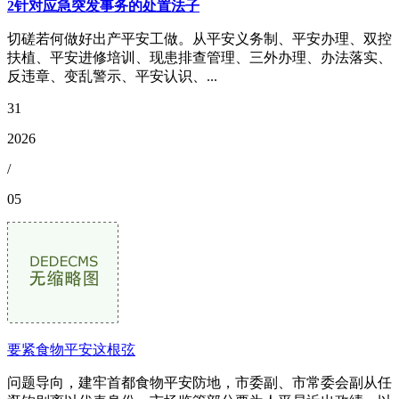
2针对应急突发事务的处置法子
切磋若何做好出产平安工做。从平安义务制、平安办理、双控
扶植、平安进修培训、现患排查管理、三外办理、办法落实、
反违章、变乱警示、平安认识、...
31
2026
/
05
要紧食物平安这根弦
问题导向，建牢首都食物平安防地，市委副、市常委会副从任