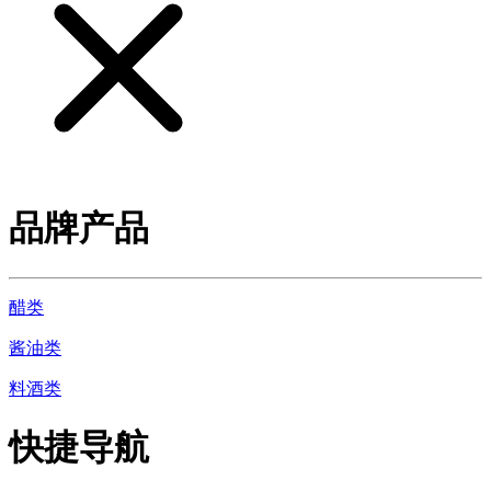
品牌产品
醋类
酱油类
料酒类
快捷导航