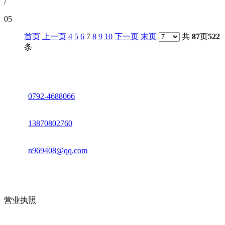
/
05
首页
上一页
4
5
6
7
8
9
10
下一页
末页
共
87
页
522
条
座机：
0792-4688066
电话：
13870802760
邮箱：
n969408@qq.com
地址：江西省德安县高新技术产业园(宝塔工业园)高新路93号
营业执照