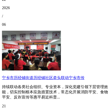
2026
/
06
宁乡市历经铺街道历经铺社区牵头联动宁乡市传
持续联动各类社会组织、专业资本，深化党建引领下层管理效
能，切实控制根本应急措置技术，常态化开展消防平安、食物
平安、反诈宣传等惠平易近科普...
21