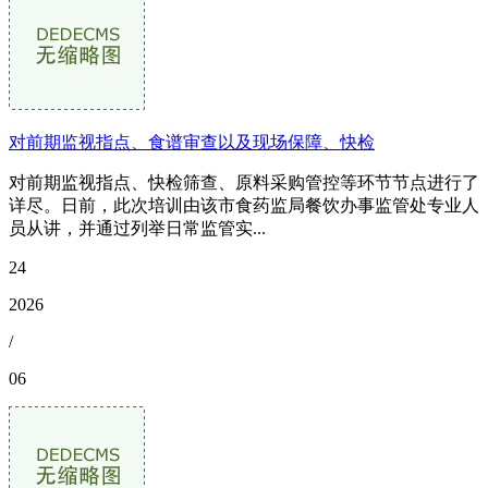
对前期监视指点、食谱审查以及现场保障、快检
对前期监视指点、快检筛查、原料采购管控等环节节点进行了
详尽。日前，此次培训由该市食药监局餐饮办事监管处专业人
员从讲，并通过列举日常监管实...
24
2026
/
06