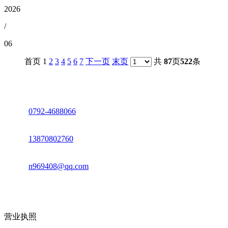
2026
/
06
首页 1
2
3
4
5
6
7
下一页
末页
共
87
页
522
条
座机：
0792-4688066
电话：
13870802760
邮箱：
n969408@qq.com
地址：江西省德安县高新技术产业园(宝塔工业园)高新路93号
营业执照