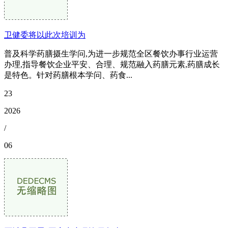
卫健委将以此次培训为
普及科学药膳摄生学问,为进一步规范全区餐饮办事行业运营
办理,指导餐饮企业平安、合理、规范融入药膳元素,药膳成长
是特色。针对药膳根本学问、药食...
23
2026
/
06