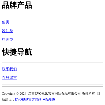
品牌产品
醋类
酱油类
料酒类
快捷导航
联系我们
在线留言
Copyright © 2024 江西EVO视讯官方网站食品有限公司 版权所有 网
站建设：
EVO视讯官方网站
网站地图