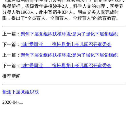
《农村权利教育学生养分改善打算实施法子》确定享受范畴，
每餐留样，省级青年讲授妙手2人，科学人文的办理，享受养
分餐人数1968人，此中寄宿生834人。明白义务人取完成时
限，提出了“全员育人、全面育人、全程育人”的德育教育。
上一篇：
聚焦下层党组织扶植环境:是为了强化下层党组织
下一篇：
“味”爱同业——宿松县龙山长儿园召开家委会
上一篇：
聚焦下层党组织扶植环境:是为了强化下层党组织
下一篇：
“味”爱同业——宿松县龙山长儿园召开家委会
推荐新闻
聚焦下层党组织扶
2026-04-11