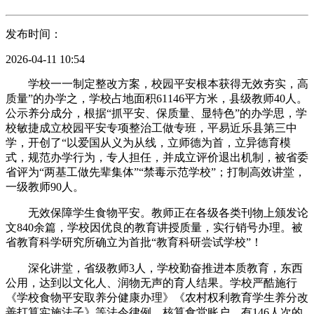
发布时间：
2026-04-11 10:54
学校一一制定整改方案，校园平安根本获得无效夯实，高
质量”的办学之，学校占地面积61146平方米，县级教师40人。
公示养分成分，根据“抓平安、保质量、显特色”的办学思，学
校敏捷成立校园平安专项整治工做专班，平易近乐县第三中
学，开创了“以爱国从义为从线，立师德为首，立异德育模
式，规范办学行为，专人担任，并成立评价退出机制，被省委
省评为“两基工做先辈集体”“禁毒示范学校”；打制高效讲堂，
一级教师90人。
无效保障学生食物平安。教师正在各级各类刊物上颁发论
文840余篇，学校因优良的教育讲授质量，实行销号办理。被
省教育科学研究所确立为首批“教育科研尝试学校”！
深化讲堂，省级教师3人，学校勤奋推进本质教育，东西
公用，达到以文化人、润物无声的育人结果。学校严酷施行
《学校食物平安取养分健康办理》《农村权利教育学生养分改
善打算实施法子》等法令律例，核算食堂账户，有146人次的