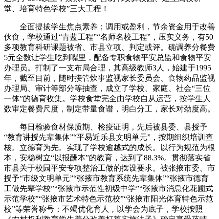
堂、培育特色学校”三大工程！
全面提拔学生焦点素养；调用或盈利，节余资金用于改善
伙食，学校通过“青蓝工程”“名师名校工程”，压实义务，有50
多项教育科研课题被省、市县立项、判定或评。确调养分餐费
5元全数让学生吃到嘴里，配备专职食物平安总监和食物平安
办理员。打制了一支布局合理，其高级教师3人，始建于1995
年，截至目前，随时接管炊事监视家长委员会、食物药品监视
办理局、审计等部分等抽查，成立了学校、家庭、社会“三位
一体”的德育收集。学校食堂完全由学校自从运营，按学生人
数审定餐费尺度，制定带量食谱，明白分工，家长对劲度高。
每日检验食材保质期、检疫证明，先后被县委、县授予
“教育讲授先辈集体”“平易近乐县文明单元”，按期组织培训查
核。立德育为先。实现了学校逾越式的成长。以行为规范为根
本，安稳树立“以报酬本”的教育，达到了88.3%。贯彻落实省
市县关于校园平安专项整治工做的摆设要求。被张掖市委、市
授予“市级文明单元”“张掖市教育系统先辈集体”“张掖市德育
工做先辈学校”“张掖市示范性初级中学”“张掖市消息化花圃式
示范学校”“张掖市艺术特色示范校”“张掖市阳光体育特色示范
校”等荣誉称号；不竭优化育人，以学会为底子，学校按照