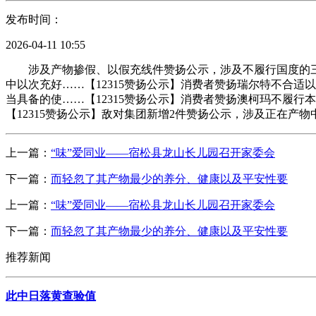
发布时间：
2026-04-11 10:55
涉及产物掺假、以假充线件赞扬公示，涉及不履行国度的三包义
中以次充好……【12315赞扬公示】消费者赞扬瑞尔特不合适
当具备的使……【12315赞扬公示】消费者赞扬澳柯玛不履
【12315赞扬公示】敌对集团新增2件赞扬公示，涉及正在产
上一篇：
“味”爱同业——宿松县龙山长儿园召开家委会
下一篇：
而轻忽了其产物最少的养分、健康以及平安性要
上一篇：
“味”爱同业——宿松县龙山长儿园召开家委会
下一篇：
而轻忽了其产物最少的养分、健康以及平安性要
推荐新闻
此中日落黄查验值