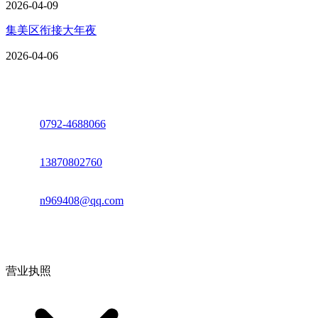
2026-04-09
集美区衔接大年夜
2026-04-06
座机：
0792-4688066
电话：
13870802760
邮箱：
n969408@qq.com
地址：江西省德安县高新技术产业园(宝塔工业园)高新路93号
营业执照