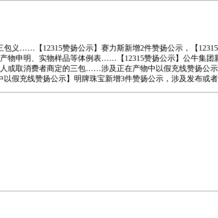
……【12315赞扬公示】赛力斯新增2件赞扬公示，【123
以产物申明、实物样品等体例表……【12315赞扬公示】公牛集
行本人或取消费者商定的三包……涉及正在产物中以假充线赞扬公
物中以假充线赞扬公示】明牌珠宝新增3件赞扬公示，涉及发布或