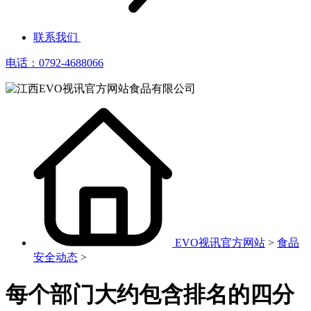
联系我们
电话：0792-4688066
EVO视讯官方网站
>
食品
安全动态
>
每个部门大约包含排名的四分