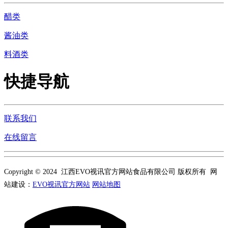
醋类
酱油类
料酒类
快捷导航
联系我们
在线留言
Copyright © 2024 江西EVO视讯官方网站食品有限公司 版权所有 网
站建设：
EVO视讯官方网站
网站地图