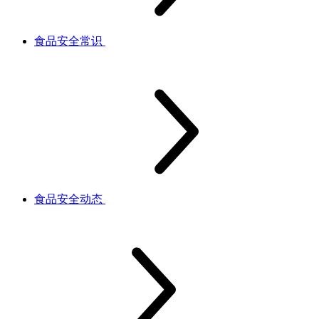
食品安全常识
食品安全动态