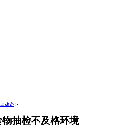
全动态
>
食物抽检不及格环境