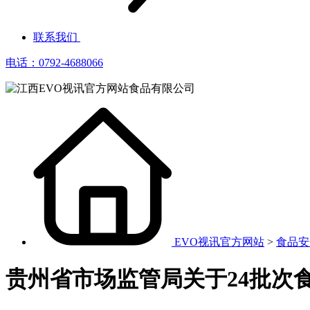
联系我们
电话：0792-4688066
EVO视讯官方网站
>
食品安
贵州省市场监管局关于24批次