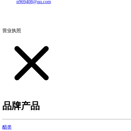
邮箱：
n969408@qq.com
地址：江西省德安县高新技术产业园(宝塔工业园)高新路93号
营业执照
品牌产品
醋类