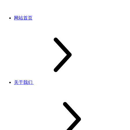
网站首页
关于我们