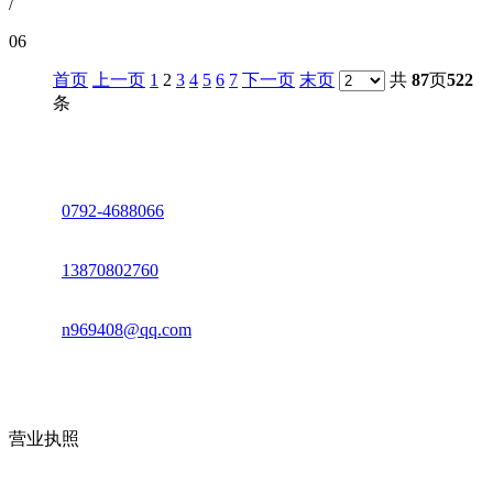
/
06
首页
上一页
1
2
3
4
5
6
7
下一页
末页
共
87
页
522
条
座机：
0792-4688066
电话：
13870802760
邮箱：
n969408@qq.com
地址：江西省德安县高新技术产业园(宝塔工业园)高新路93号
营业执照